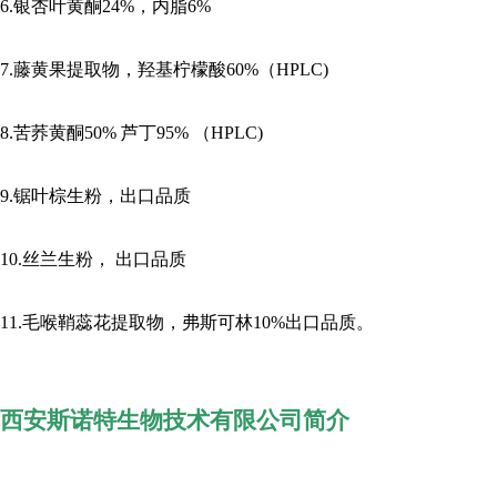
6.银杏叶黄酮24%，内脂6%
7.藤黄果提取物，羟基柠檬酸60%（HPLC)
8.苦荞黄酮50% 芦丁95% （HPLC)
9.锯叶棕生粉，出口品质
10.丝兰生粉， 出口品质
11.毛喉鞘蕊花提取物，弗斯可林10%出口品质。
西安斯诺特生物技术有限公司简介