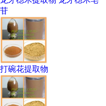
苷
打碗花提取物