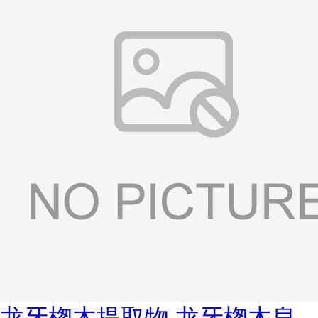
龙牙楤木提取物 龙牙楤木皂