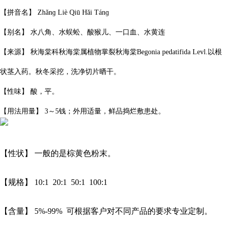
【拼音名】
Zhǎn
ɡ
Liè Qi
ū
Hǎi Tán
ɡ
【别名】 水八角、水蜈蚣、酸猴儿、一口血、水黄连
【来源】 秋海棠科秋海棠属植物掌裂秋海棠
Begonia pedatifida Levl.
以根
状茎入药。秋冬采挖，洗净切片晒干。
【性味】 酸，平。
【用法用量】
3
～
5
钱；外用适量，鲜品捣烂敷患处。
【性状】 一般的是棕黄色粉末。
【规格】 10:1 20:1 50:1 100:1
【含量】 5%-99% 可根据客户对不同产品的要求专业定制。