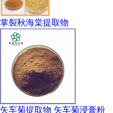
掌裂秋海棠提取物
矢车菊提取物 矢车菊浸膏粉