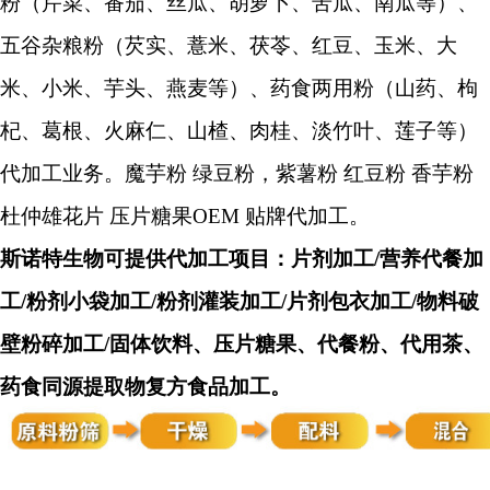
粉（芹菜、番茄、丝瓜、胡萝卜、苦瓜、南瓜等）、
五谷杂粮粉（芡实、薏米、茯苓、红豆、玉米、大
米、小米、芋头、燕麦等）、药食两用粉（山药、枸
杞、葛根、火麻仁、山楂、肉桂、淡竹叶、莲子等）
代加工业务。
魔芋粉 绿豆粉，紫薯粉 红豆粉 香芋粉
杜仲雄花片 压片糖果OEM 贴牌代加工
。
斯诺特生物可提供代加工项目：片剂加工
/
营养代餐加
工
/
粉剂小袋加工
/
粉剂灌装加工
/
片剂包衣加工
/
物料破
壁粉碎加工
/
固体饮料、压片糖果、代餐粉、代用茶、
药食同源提取物复方食品加工
。