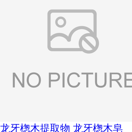
龙牙楤木提取物 龙牙楤木皂