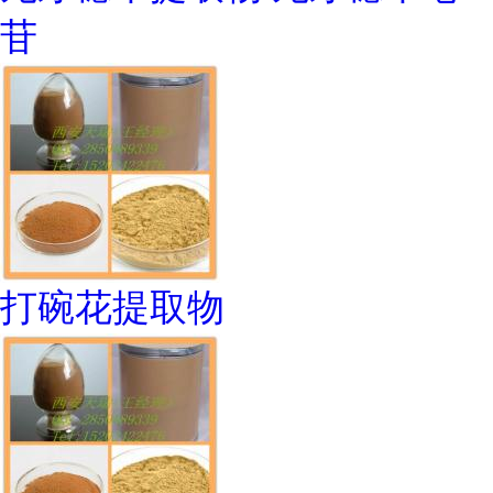
苷
打碗花提取物