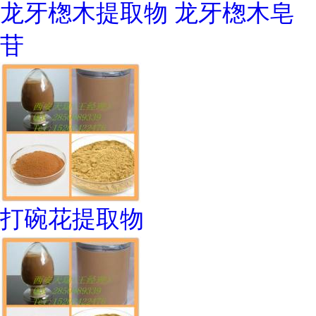
龙牙楤木提取物 龙牙楤木皂
苷
打碗花提取物