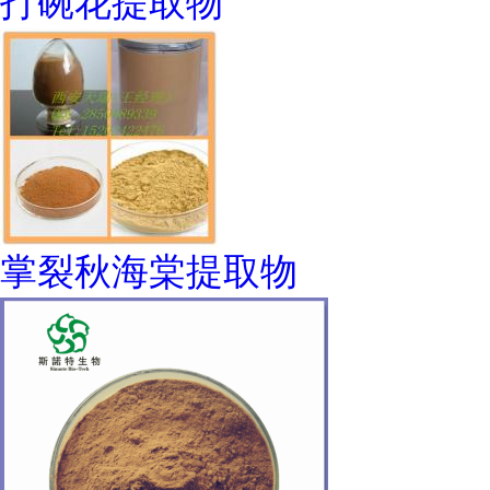
打碗花提取物
掌裂秋海棠提取物