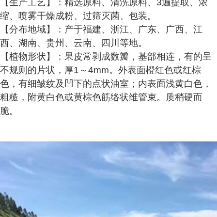
【生产工艺】：精选原料、清洗原料、3遍提取、浓
缩、喷雾干燥成粉、过筛灭菌、包装。
【分布地域】：产于福建、浙江、广东、广西、江
西、湖南、贵州、云南、四川等地。
【植物形状】：果皮常剥成数瓣，基部相连，有的呈
不规则的片状，厚1～4mm。外表面橙红色或红棕
色，有细皱纹及凹下的点状油室；内表面浅黄白色，
粗糙，附黄白色或黄棕色筋络状维管束。质稍硬而
脆。