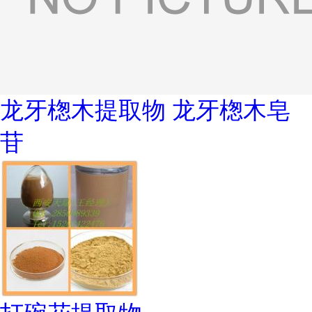
龙牙楤木提取物 龙牙楤木皂
苷