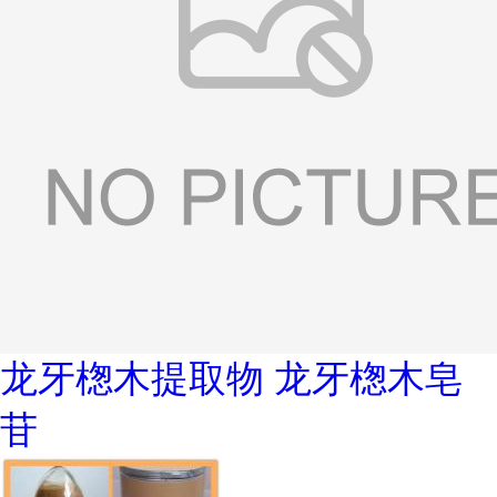
龙牙楤木提取物 龙牙楤木皂
苷