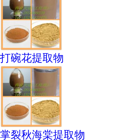
打碗花提取物
掌裂秋海棠提取物