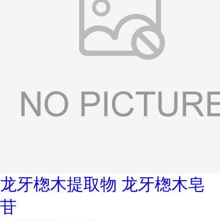
龙牙楤木提取物 龙牙楤木皂
苷