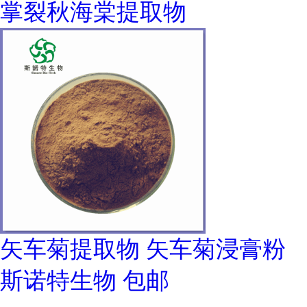
掌裂秋海棠提取物
矢车菊提取物 矢车菊浸膏粉
斯诺特生物 包邮