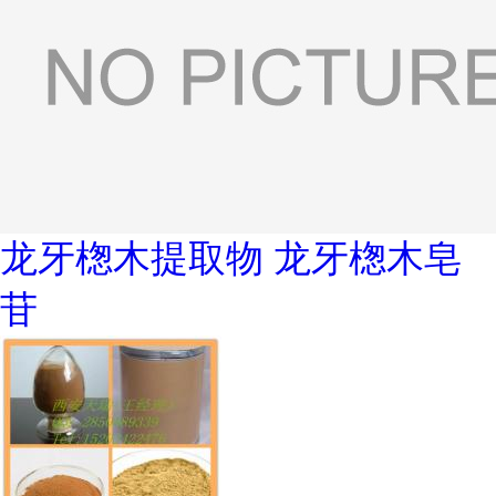
龙牙楤木提取物 龙牙楤木皂
苷