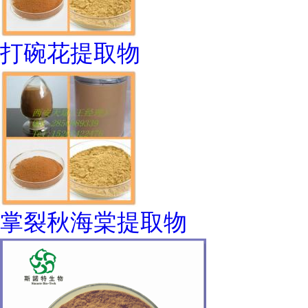
打碗花提取物
掌裂秋海棠提取物