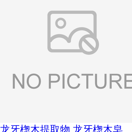
龙牙楤木提取物 龙牙楤木皂