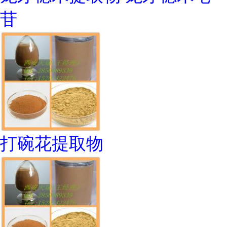
苷
打碗花提取物