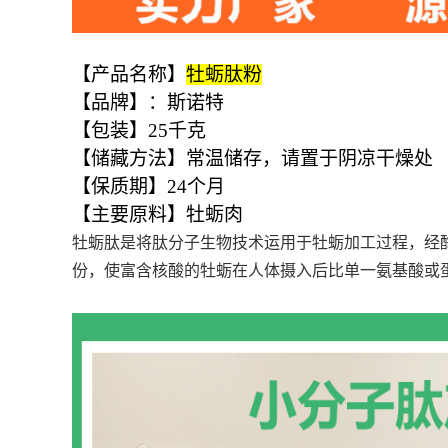
【产品名称】
牡蛎肽粉
【品牌】：斯诺特
【包装】
25
千克
【储藏方法】常温储存，请置于阴凉干燥处
【保质期】
24
个月
【主要原料】牡蛎肉
牡蛎肽是将肽分子生物技术运用于牡蛎加工过程，经
份，使富含核酸的牡蛎在人体摄入后比单一氨基酸或