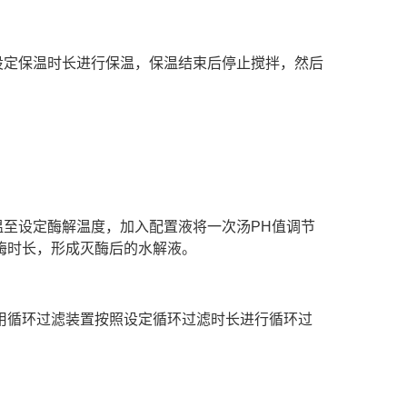
设定保温时长进行保温，保温结束后停止搅拌，然后
温至设定酶解温度，加入配置液将一次汤
PH
值调节
酶时长，形成灭酶后的水解液。
用循环过滤装置按照设定循环过滤时长进行循环过