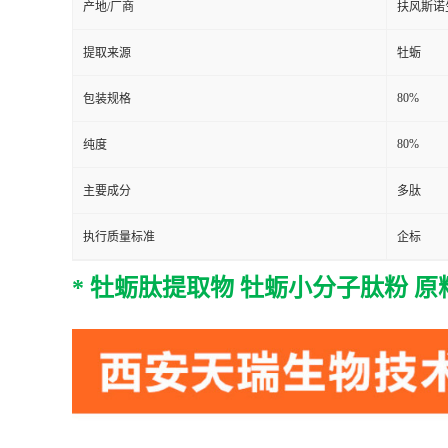
产地/厂商
扶风斯诺
提取来源
牡蛎
80%
包装规格
80%
纯度
主要成分
多肽
执行质量标准
企标
* 牡蛎肽提取物 牡蛎小分子肽粉 