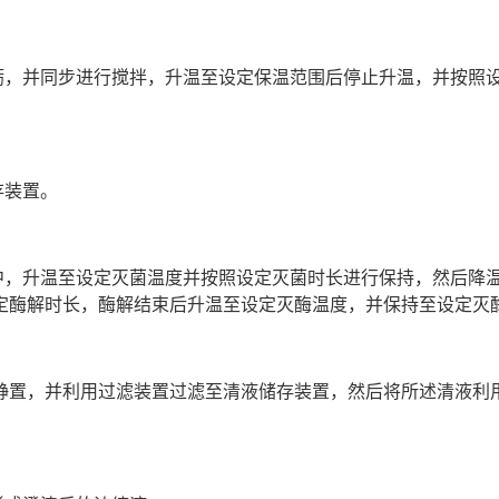
蛎，并同步进行搅拌，升温至设定保温范围后停止升温，并按照
存装置。
中，升温至设定灭菌温度并按照设定灭菌时长进行保持，然后降
定酶解时长，酶解结束后升温至设定灭酶温度，并保持至设定灭
静置，并利用过滤装置过滤至清液储存装置，然后将所述清液利