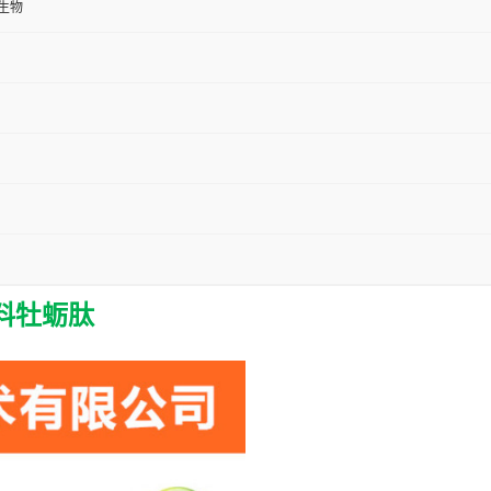
生物
原料牡蛎肽