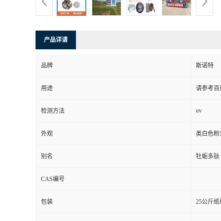
产品详请
品牌
斯诺特
用途
请参考百
uv
检测方法
外观
类白色粉
别名
牡蛎多肽
CAS编号
包装
25公斤