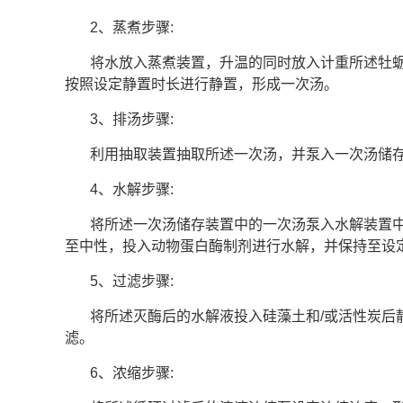
2
、蒸煮步骤
:
将水放入蒸煮装置，升温的同时放入计重所述牡
按照设定静置时长进行静置，形成一次汤。
3
、排汤步骤
:
利用抽取装置抽取所述一次汤，并泵入一次汤储
4
、水解步骤
:
将所述一次汤储存装置中的一次汤泵入水解装置
至中性，投入动物蛋白酶制剂进行水解，并保持至设
5
、过滤步骤
:
将所述灭酶后的水解液投入硅藻土和
/
或活性炭后
滤。
6
、浓缩步骤
: