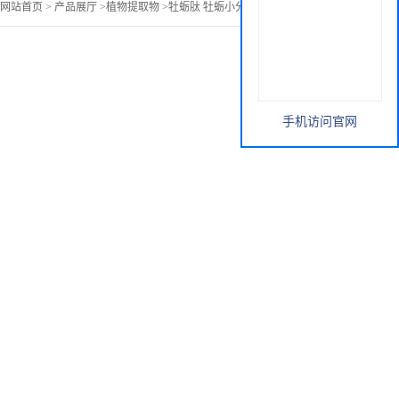
网站首页
>
产品展厅
>
植物提取物
>
牡蛎肽 牡蛎小分子肽 价格现货
手机访问官网