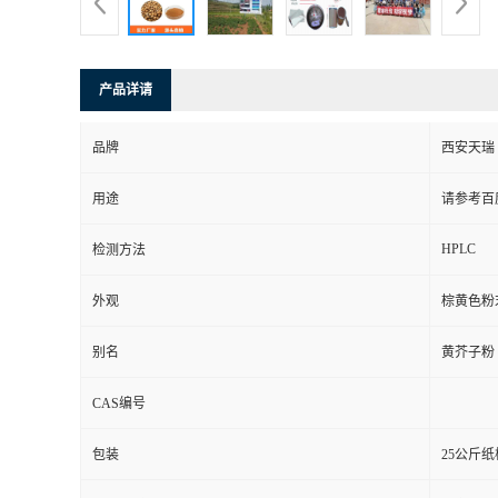
产品详请
品牌
西安天瑞
用途
请参考百
HPLC
检测方法
外观
棕黄色粉
别名
黄芥子粉
CAS编号
包装
25公斤