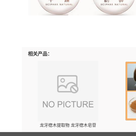
相关产品：
龙牙楤木提取物 龙牙楤木皂苷