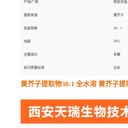
产地/厂商
西安天瑞
提取来源
黄芥子
包装规格
10：1
10%
纯度
主要成分
多糖
执行质量标准
企标
黄芥子提取物30:1 全水溶 黄芥子提