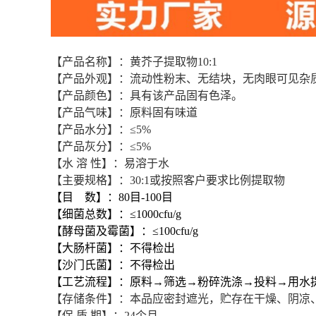
【产品名称】：黄芥子提取物10:1
【产品外观】：流动性粉末、无结块，无肉眼可见杂
【产品颜色】：具有该产品固有色泽。
【产品气味】：原料固有味道
【产品水分】：≤5%
【产品灰分】：≤5%
【水 溶 性】：易溶于水
【主要规格】：30:1或按照客户要求比例提取物
【目 数】：80目-100目
【细菌总数】：≤1000cfu/g
【
酵母菌及霉菌
】：
≤100cfu/g
【大肠杆菌】：
不得检出
【沙门氏菌】：不得检出
【工艺流程】：原料→筛选→粉碎洗涤→投料→用水
【存储条件】：本品应密封遮光，贮存在干燥、阴凉
【保 质 期】：24个月