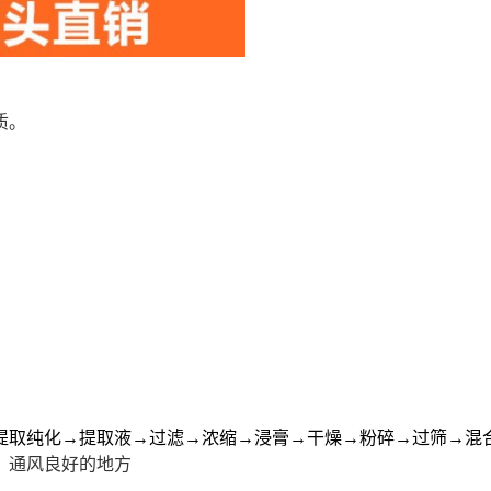
质。
提取纯化→提取液→过滤→浓缩→浸膏→干燥→粉碎→过筛→混
、通风良好的地方