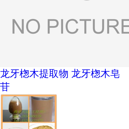
龙牙楤木提取物 龙牙楤木皂
苷