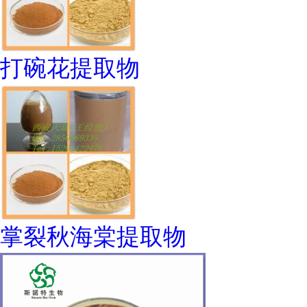
打碗花提取物
掌裂秋海棠提取物