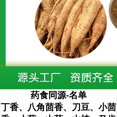
药食同源
-
名单
丁香、八角茴香、刀豆、小茴