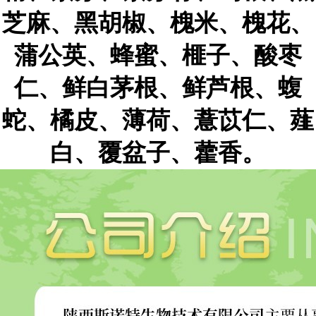
芝麻、黑胡椒、槐米、槐花、
蒲公英、蜂蜜、榧子、酸枣
仁、鲜白茅根、鲜芦根、蝮
蛇、橘皮、薄荷、薏苡仁、薤
白、覆盆子、藿香。