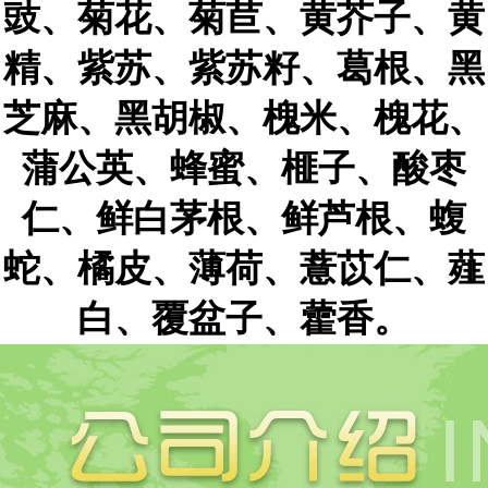
豉、菊花、菊苣、黄芥子、黄
精、紫苏、紫苏籽、葛根、黑
芝麻、黑胡椒、槐米、槐花、
蒲公英、蜂蜜、榧子、酸枣
仁、鲜白茅根、鲜芦根、蝮
蛇、橘皮、薄荷、薏苡仁、薤
白、覆盆子、藿香。