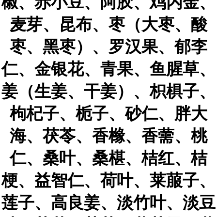
椒、赤小豆、阿胶、鸡内金、
麦芽、昆布、枣（大枣、酸
枣、黑枣）、罗汉果、郁李
仁、金银花、青果、鱼腥草、
姜（生姜、干姜）、枳椇子、
枸杞子、栀子、砂仁、胖大
海、茯苓、香橼、香薷、桃
仁、桑叶、桑椹、桔红、桔
梗、益智仁、荷叶、莱菔子、
莲子、高良姜、淡竹叶、淡豆