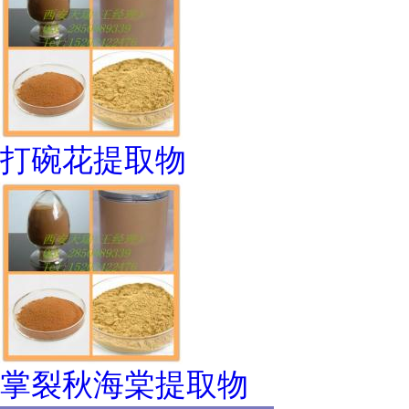
打碗花提取物
掌裂秋海棠提取物