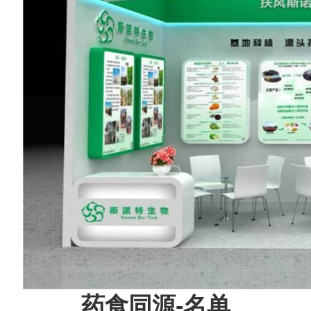
药食同源
-
名单