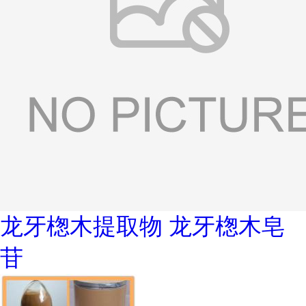
龙牙楤木提取物 龙牙楤木皂
苷