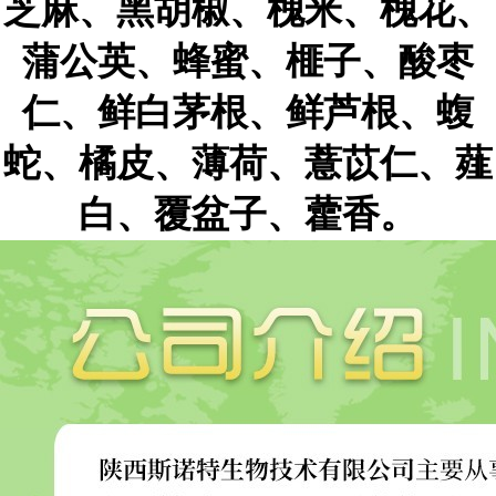
芝麻、黑胡椒、槐米、槐花、
蒲公英、蜂蜜、榧子、酸枣
仁、鲜白茅根、鲜芦根、蝮
蛇、橘皮、薄荷、薏苡仁、薤
白、覆盆子、藿香。