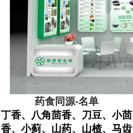
药食同源
-
名单
丁香、八角茴香、刀豆、小茴
香、小蓟、山药、山楂、马齿