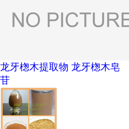
龙牙楤木提取物 龙牙楤木皂
苷