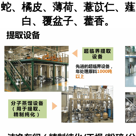
蛇、橘皮、薄荷、薏苡仁、薤
白、覆盆子、藿香。