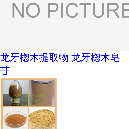
龙牙楤木提取物 龙牙楤木皂
苷