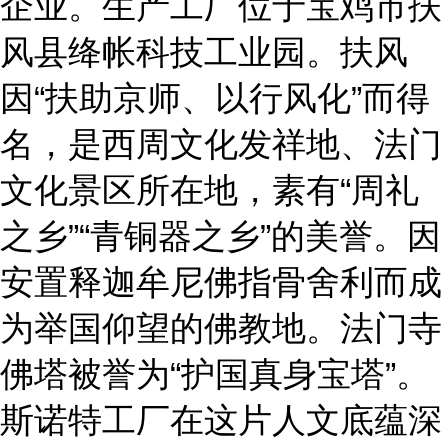
企业。生产工厂位于宝鸡市扶
风县绛帐科技工业园
。扶风
因
“扶助京师、以行风化”而得
名，是西周文化发祥地、法门
文化景区所在地，素有“周礼
之乡”“青铜器之乡”的美誉。因
安置释迦牟尼佛指骨舍利而成
为举国仰望的佛教
地。法门寺
佛塔被誉为
“护国真身宝塔”
。
斯诺特工厂在这片人文底蕴深