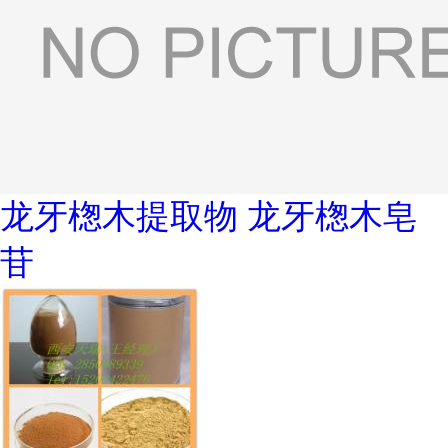
龙牙楤木提取物 龙牙楤木皂
苷