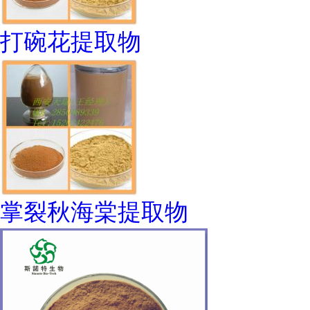
打碗花提取物
掌裂秋海棠提取物