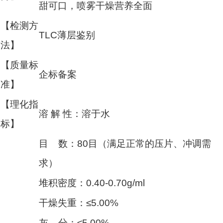
甜可口，喷雾干燥营养全面
【检测方
TLC薄层鉴别
法】
【质量标
企标备案
准】
【理化指
溶 解 性：溶于水
标】
目 数：80目（满足正常的压片、冲调需
求）
堆积密度：0.40-0.70g/ml
干燥失重：≤5.00%
灰 分：≤5.00%