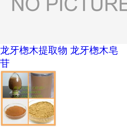
龙牙楤木提取物 龙牙楤木皂
苷