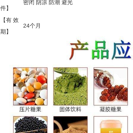
密闭 阴凉 防潮 避光
件】
【有 效
24个月
期】