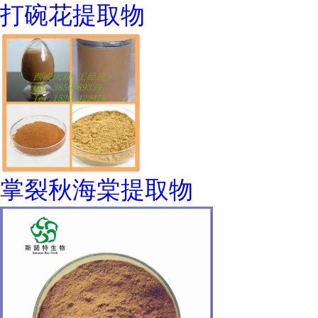
打碗花提取物
掌裂秋海棠提取物