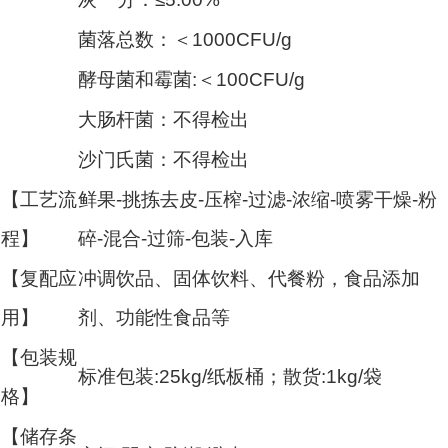
菌落总数：＜1000CFU/g
酵母菌和霉菌:＜100CFU/g
大肠杆菌：不得检出
沙门氏菌：不得检出
【工艺流
鲜果-挑拣去皮-压榨-过滤-浓缩-喷雾干燥-粉
程】
碎-混合-过筛-包装-入库
【复配应
冲调饮品、固体饮料、代餐粉，食品添加
用】
剂、功能性食品等
【包装规
标准包装:25kg/纸板桶；散货:1kg/袋
格】
【储存条