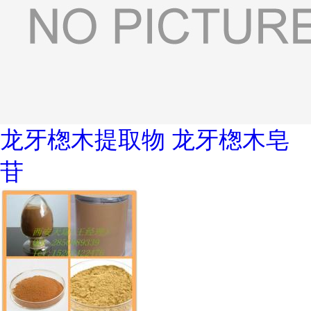
龙牙楤木提取物 龙牙楤木皂
苷