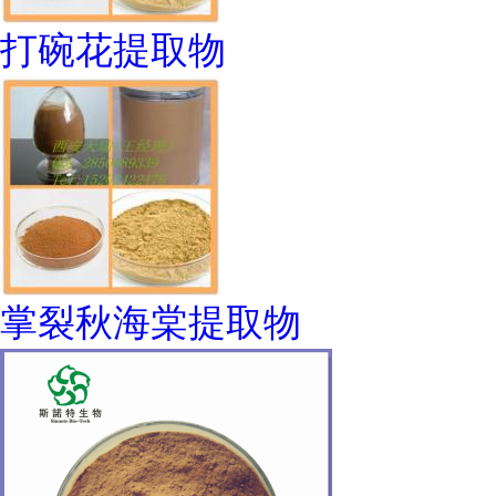
打碗花提取物
掌裂秋海棠提取物