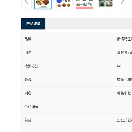
产品详请
品牌
斯诺特生
用途
请参考百
uv
检测方法
外观
棕黄色粉
别名
黄芪多糖
CAS编号
包装
25公斤