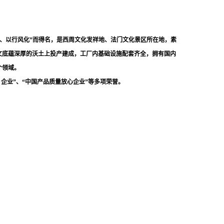
师、以行风化”而得名，是西周文化发祥地、法门文化景区所在地，素
文底蕴深厚的沃土上投产建成，工厂内基础设施配套齐全，拥有国内
个领域。
业 企业”、“中国产品质量放心
企业
”等多项
荣誉。