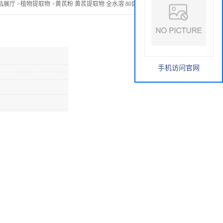
品展厅
>
植物提取物
>
黄芪粉 黄芪提取物 全水溶 80目粉末 包邮发货
手机访问官网