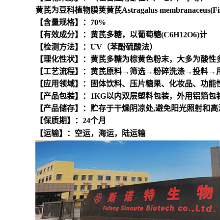
黄芪为豆科植物膜荚黄芪Astragalus membranaceus(Fisch.) 
【含量规格】：70%
【有效成分】：黄芪多糖，以葡萄糖(C6H12O6)计
【检测方法】：UV（苯酚硫酸法）
【理化性状】：黄芪多糖为棕黄色粉末，大多为酸性
【工艺流程】：黄芪原料→筛选→粉碎洗涤→投料→
【应用领域】：固体饮料、压片糖果、化妆品、功能
【产品包装】：1KG以内双层塑料包装，外用铝箔包装；
【产品储存】：贮存于干燥阴凉处,避免阳光照射和高
【保质期】：24个月
【运输】：空运，海运，陆运输