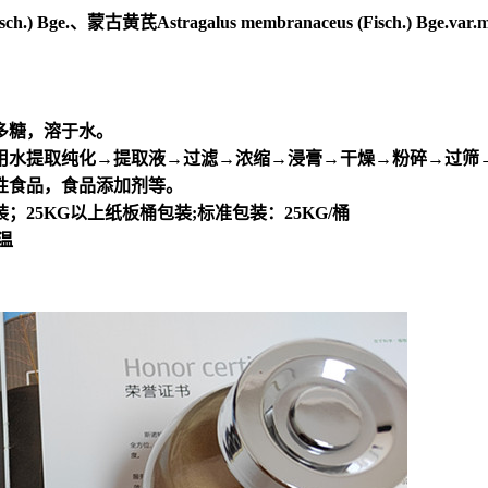
Bge.、蒙古黄芪Astragalus membranaceus (Fisch.) Bge.var.m
多糖，溶于水。
用水提取纯化→提取液→过滤→浓缩→浸膏→干燥→粉碎→过筛
性食品，食品添加剂等。
25KG以上纸板桶包装;标准包装：25KG/桶
温