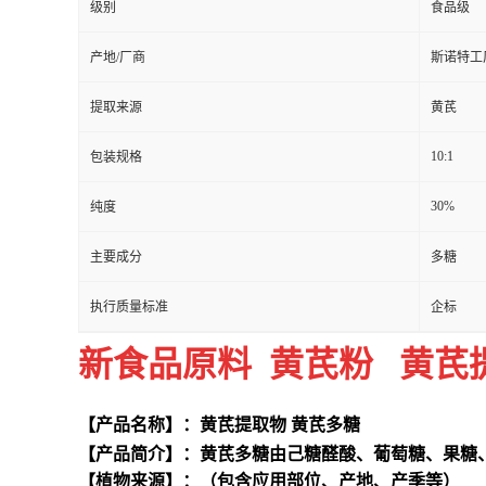
级别
食品级
产地/厂商
斯诺特工
提取来源
黄芪
10:1
包装规格
30%
纯度
主要成分
多糖
执行质量标准
企标
新食品原料 黄芪粉 黄芪
【产品名称】：黄芪提取物 黄芪多糖
【产品简介】：黄芪多糖由己糖醛酸、葡萄糖、果糖
【植物来源】：（包含应用部位、产地、产季等）