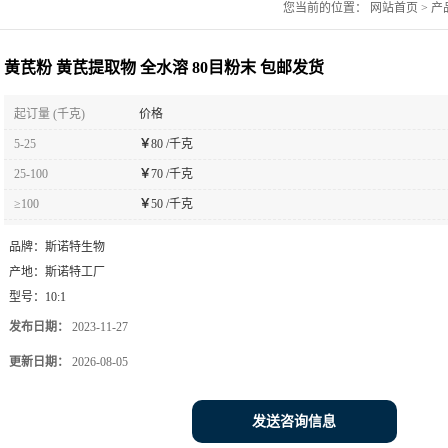
您当前的位置：
网站首页
>
产
黄芪粉 黄芪提取物 全水溶 80目粉末 包邮发货
起订量 (千克)
价格
5-25
￥
80 /千克
25-100
￥
70 /千克
≥100
￥
50 /千克
品牌：
斯诺特生物
产地：
斯诺特工厂
型号：
10:1
发布日期：
2023-11-27
更新日期：
2026-08-05
发送咨询信息