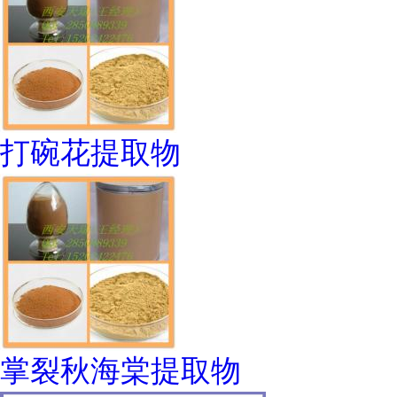
打碗花提取物
掌裂秋海棠提取物