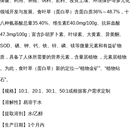
保健、药用、养殖、饲料、肥料、改良土壤、环境保护等多元化
领域开发与发展。食叶草（蛋白草）含蛋白质36%～48.7%，十
八种氨基酸总量35.40%、维生素E40.0mg/100g、抗坏血酸
47.3mg/100g；富含β-胡罗卜素、叶绿素、大黄素、异黄酮、
SOD、硒、钾、钙、铁、锌、磷、镁等微量元素和有益矿物
质，具备了人体所需要的营养元素，含量居植物 ，元素居植物
。为此，食叶草（蛋白草）新的定位---“植物金矿”、“植物钻
石”。
【规格】10:1、20:1、30:1、50:1或根据客户需求定制
【溶解性】易溶于水
【提取溶剂】水/乙醇
【生产日期】1个月内