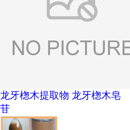
龙牙楤木提取物 龙牙楤木皂
苷