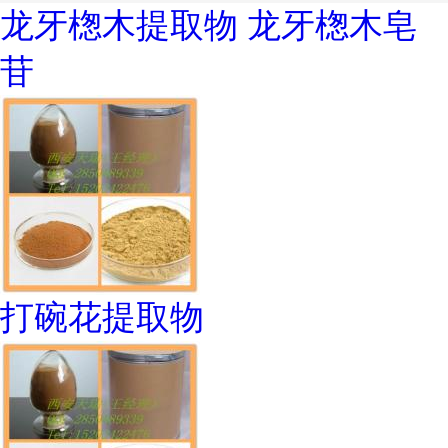
龙牙楤木提取物 龙牙楤木皂
苷
打碗花提取物