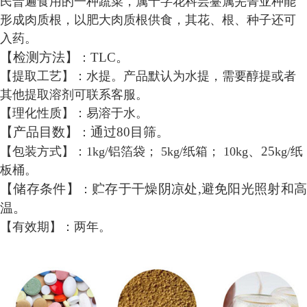
民普遍食用的一种蔬菜，属十字花科芸薹属芜菁亚种能
形成肉质根，以肥大肉质根供食，其花、根、种子还可
入药。
【检测方法】
TLC。
：
【提取工艺】
：
水提。
产品默认为水提，需要醇提或者
其他提取溶剂可联系客服
。
【理化性质】
：
易溶于水。
【产品目数】
通过80目筛。
：
、
25
【包装方式】
：
1kg/铝箔袋； 5kg/纸箱； 10kg
kg/纸
板桶。
【储存条件】
贮存于干燥阴凉处,避免阳光照射和
：
温。
【
有效期
】：
两年
。