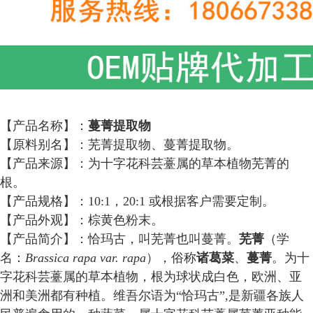
【产品名称】：
蔓菁提取物
【原料别名】
：
芜菁提取物、蔓菁提取物
。
【产品来源】
：
为
十字花科
芸薹属
的
草本植物
芜菁的
根
。
【产品规格】
：
10:1
，
20:1 或根据客户需要定制
。
【产品外观】
：
棕黄色粉末
。
【产品
简介
】
：恰玛古，叫芜菁也叫蔓菁。
芜菁
（学
名：
Brassica rapa var. rapa
），俗称
诸葛菜
、
蔓菁
。为十
字花科芸薹属的草本植物，根为球状成白色，欧洲、亚
洲和美洲都有种植。维吾尔语为
“恰玛古”,是新疆各族人