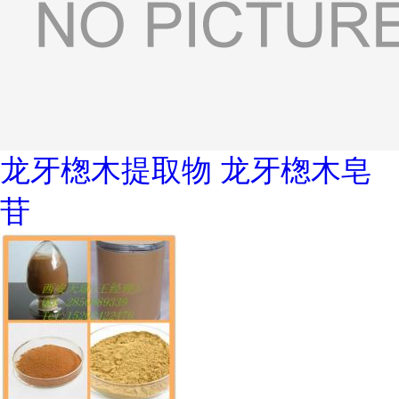
龙牙楤木提取物 龙牙楤木皂
苷