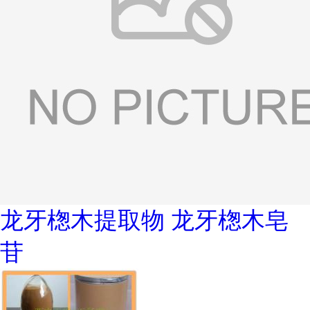
龙牙楤木提取物 龙牙楤木皂
苷