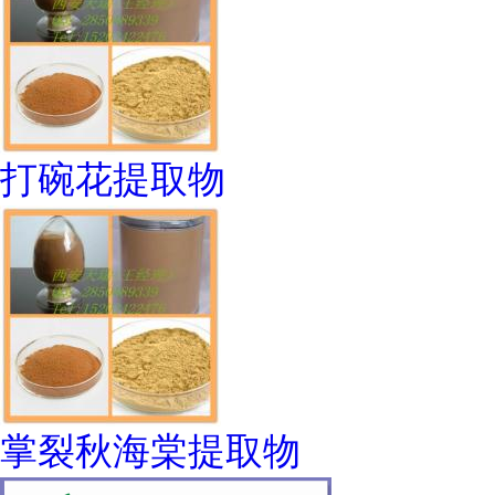
打碗花提取物
掌裂秋海棠提取物