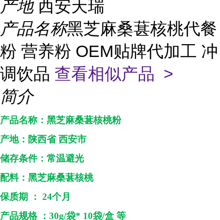
产地
西安天瑞
产品名称
黑芝麻桑葚核桃代餐
粉 营养粉 OEM贴牌代加工 冲
调饮品
查看相似产品 >
简介
产品名称：
黑芝麻桑葚核桃粉
产地：
陕西省
西安市
储存条件：常温避光
配料：黑芝麻桑葚核桃
保质期
：
24个月
产品规格
：
30g/袋* 10袋/盒 等