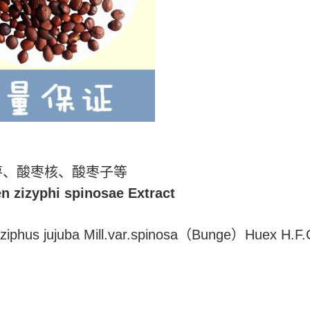
枣、酸枣核、酸枣子等
 zizyphi spinosae Extract
ujuba Mill.var.spinosa（Bunge）Huex 