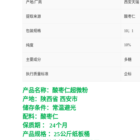
产地/厂商
西安天瑞
提取来源
酸枣仁
包装规格
10；1
10%
纯度
主要成分
多糖
执行质量标准
企标
产品名称：
酸枣仁超微粉
产地：
陕西省
西安市
储存条件：常温避光
配料：
酸枣仁
保质期
：
24个月
产品规格
：
25
公斤纸板桶