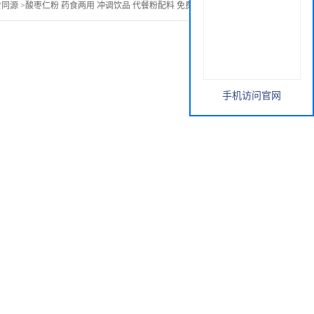
食同源
>
酸枣仁粉 药食两用 冲调饮品 代餐粉配料 免费拿样 超微粉碎
手机访问官网