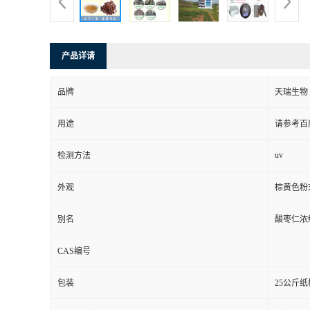
产品详请
品牌
天瑞生物
用途
请参考百
uv
检测方法
外观
棕黄色粉
别名
酸枣仁浓
CAS编号
包装
25公斤