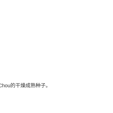
H.F.Chou的干燥成熟种子。