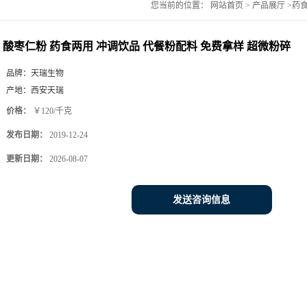
您当前的位置：
网站首页
>
产品展厅
>
药
酸枣仁粉 药食两用 冲调饮品 代餐粉配料 免费拿样 超微粉碎
品牌：
天瑞生物
产地：
西安天瑞
价格：
￥120/千克
发布日期：
2019-12-24
更新日期：
2026-08-07
发送咨询信息