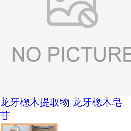
龙牙楤木提取物 龙牙楤木皂
苷