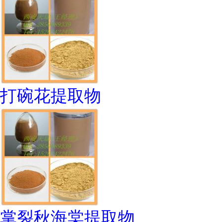
打碗花提取物
掌裂秋海棠提取物