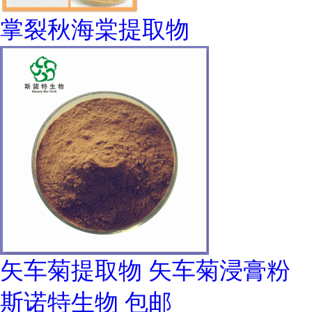
掌裂秋海棠提取物
矢车菊提取物 矢车菊浸膏粉
斯诺特生物 包邮