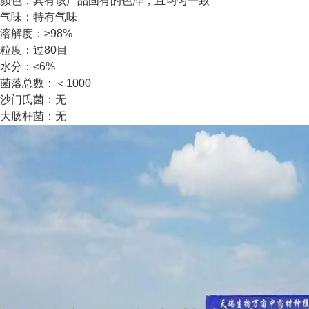
颜色：具有该产品固有的色泽，且均匀一致
气味：特有气味
溶解度：≥98%
粒度：过80目
水分：≤6%
菌落总数：＜1000
沙门氏菌：无
大肠杆菌：无