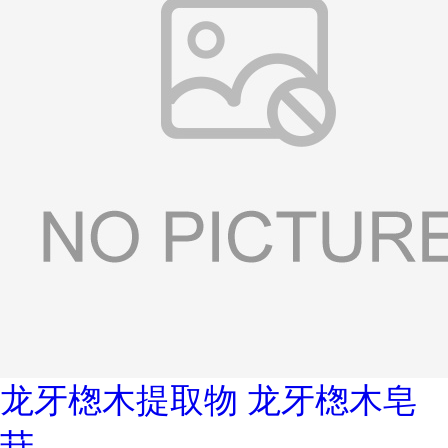
龙牙楤木提取物 龙牙楤木皂
苷