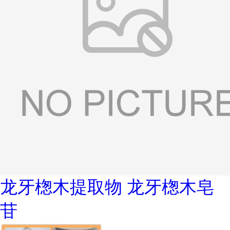
龙牙楤木提取物 龙牙楤木皂
苷