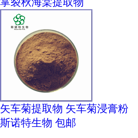
掌裂秋海棠提取物
矢车菊提取物 矢车菊浸膏粉
斯诺特生物 包邮