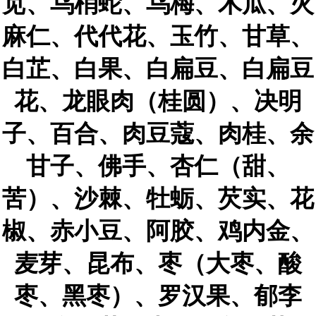
苋、乌梢蛇、乌梅、木瓜、火
麻仁、代代花、玉竹、甘草、
白芷、白果、白扁豆、白扁豆
花、龙眼肉（桂圆）、决明
子、百合、肉豆蔻、肉桂、余
甘子、佛手、杏仁（甜、
苦）、沙棘、牡蛎、芡实、花
椒、赤小豆、阿胶、鸡内金、
麦芽、昆布、枣（大枣、酸
枣、黑枣）、罗汉果、郁李