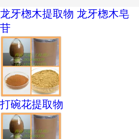
龙牙楤木提取物 龙牙楤木皂
苷
打碗花提取物