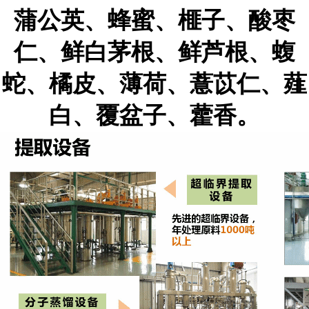
蒲公英、蜂蜜、榧子、酸枣
仁、鲜白茅根、鲜芦根、蝮
蛇、橘皮、薄荷、薏苡仁、薤
白、覆盆子、藿香。