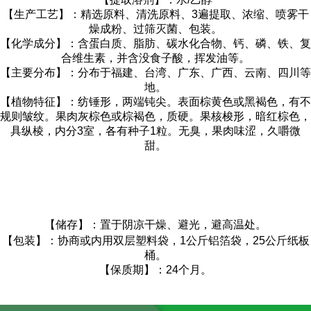
【生产工艺】：精选原料、清洗原料、3遍提取、浓缩、喷雾干
燥成粉、过筛灭菌、包装。
【化学成分】：含蛋白质、脂肪、碳水化合物、钙、磷、铁、复
合维生素，并含没食子酸，挥发油等。
【主要分布】：分布于福建、台湾、广东、广西、云南、四川等
地。
【植物特征】：纺锤形，两端钝尖。表面棕黄色或黑褐色，有不
规则皱纹。果肉灰棕色或棕褐色，质硬。果核梭形，暗红棕色，
具纵棱，内分3室，各有种子1粒。无臭，果肉味涩，久嚼微
甜。
【储存】：置于阴凉干燥、避光，避高温处。
【包装】：协商或内用双层塑料袋，1公斤铝箔袋，25公斤纸板
桶。
【保质期】：24个月。