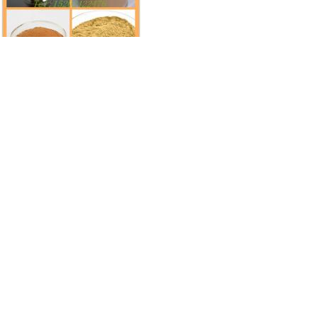
掌裂秋海棠提取物