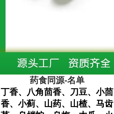
药食同源
-
名单
丁香、八角茴香、刀豆、小茴
香、小蓟、山药、山楂、马齿