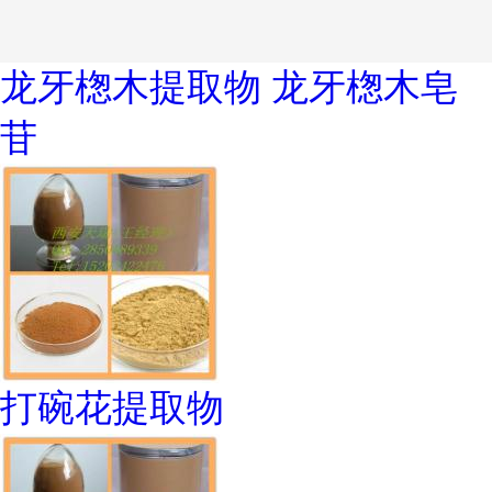
龙牙楤木提取物 龙牙楤木皂
苷
打碗花提取物